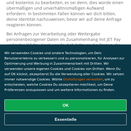
und kostenlos zu bearbeiten, es sei denn, dies würde einen
übermäßigen und unverhältnismäßigen Aufwand
erfordern. In bestimmten Fällen können wir dich bitten,
deine Identität nachzuweisen, bevor wir auf deine Anfrage
reagieren können.
Bei Anfragen zur Verarbeitung oder Weitergabe
personenbezogener Daten im Zusammenhang mit JET Pay
und/oder JET Pay Card wende dich bitte an die Person, die
dir das JET Pay-Guthaben gewährt (das kann dein
Wir verwenden Cookies und andere Technologien, um Dein
Arbeitgeber, Geschäftspartner usw. sein). Dies ist
Benutzererlebnis zu verbessern und zu personalisieren, für Analysen zur
erforderlich, da JET und die Person, die dir das Guthaben
Optimierung und Werbung in Zusammenarbeit mit Dritten. Wir
gewährt, eine separate Verantwortung für die Verarbeitung
verwenden unsere eigenen Cookies und Cookies von Dritten. Wenn Du
und den Schutz deiner personenbezogenen Daten haben.
auf OK klickst, akzeptierst Du die Verwendung aller Cookies. Wir setzen
immer notwendige Cookies. Wähle
Einstellungen verwalten
, um zu
Solltest du weitere Fragen oder Beschwerden in Bezug auf
entscheiden, welche Cookies Du akzeptieren möchtest, um Deine
die Verarbeitung deiner personenbezogenen Daten haben,
Präferenzen anzupassen und um weitere Informationen zu finden.
kontaktieren wir dich gerne. Wir würden uns auch über
Tipps oder Vorschläge zur Verbesserung unserer Erklärung
freuen.
OK
Sicherheit
Essentielle
JET nimmt den Schutz personenbezogener Daten sehr ernst