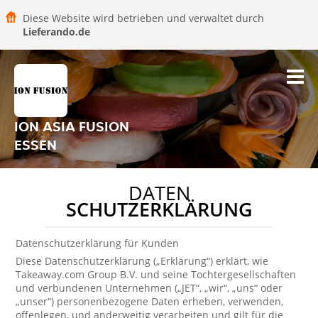
Diese Website wird betrieben und verwaltet durch
Lieferando.de
ION ASIA FUSION
ESSEN
DATEN
SCHUTZERKLÄRUNG
Datenschutzerklärung für Kunden
Diese Datenschutzerklärung („Erklärung“) erklärt, wie
Takeaway.com Group B.V. und seine Tochtergesellschaften
und verbundenen Unternehmen („JET“, „wir“, „uns“ oder
„unser“) personenbezogene Daten erheben, verwenden,
offenlegen, und anderweitig verarbeiten und gilt für die